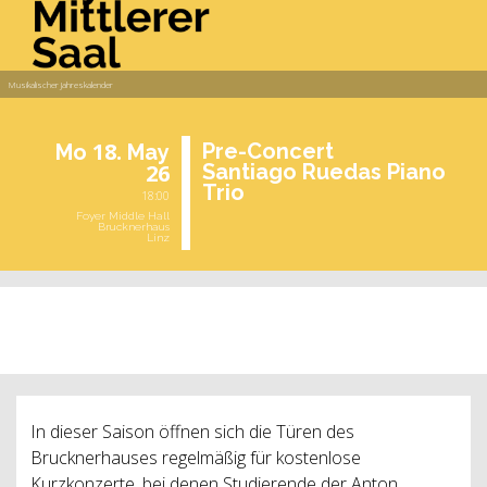
Musikalischer Jahreskalender
18.
Pre-Con­cert
Mo
May
26
San­tia­go Ru­e­das Piano
Trio
18:00
Foyer Middle Hall
Brucknerhaus
Linz
past event
In dieser Saison öffnen sich die Türen des
Brucknerhauses regelmäßig für kostenlose
Kurzkonzerte, bei denen Studierende der Anton