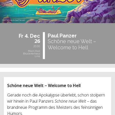
Paul Panzer © Paul Panzer
4.
Paul Pan­zer
Fr
Dec
26
Schöne neue Welt –
20:00
Welcome to Hell
Main Hall
Brucknerhaus
Linz
Schöne neue Welt – Welcome to Hell
Gerade noch die Apokalypse überlebt, schon stolpern
wir hinein in Paul Panzers
Schöne neue Welt
– das
brandneue Programm des Meisters des feinsinnigen
Humors.