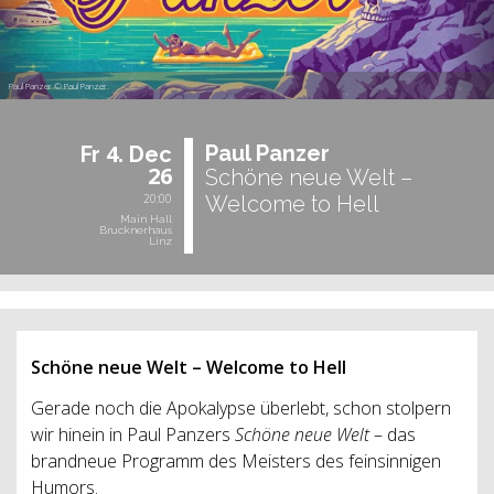
Paul Panzer © Paul Panzer
4.
Paul Pan­zer
Fr
Dec
26
Schöne neue Welt –
20:00
Welcome to Hell
Main Hall
Brucknerhaus
Linz
Schöne neue Welt – Welcome to Hell
Gerade noch die Apokalypse überlebt, schon stolpern
wir hinein in Paul Panzers
Schöne neue Welt
– das
brandneue Programm des Meisters des feinsinnigen
Humors.