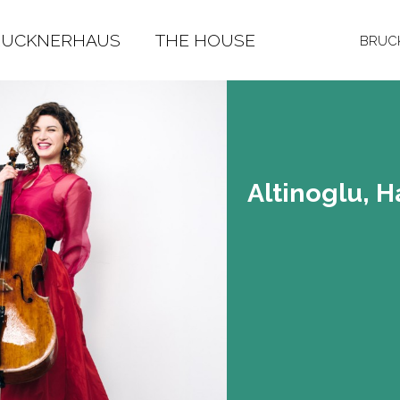
RUCKNERHAUS
THE HOUSE
BRUCK
Al­ti­no­g­lu,