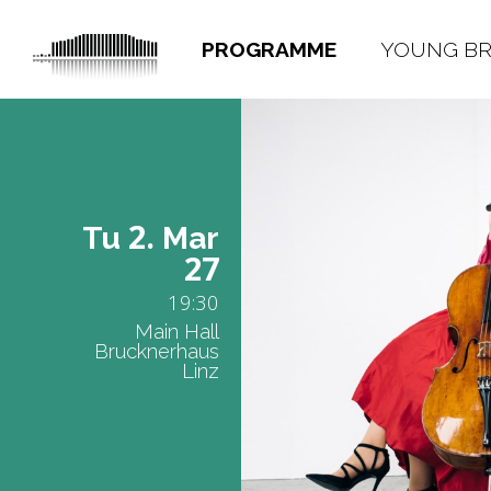
PROGRAMME
YOUNG B
2.
Tu
Mar
27
19:30
Main Hall
Brucknerhaus
Linz