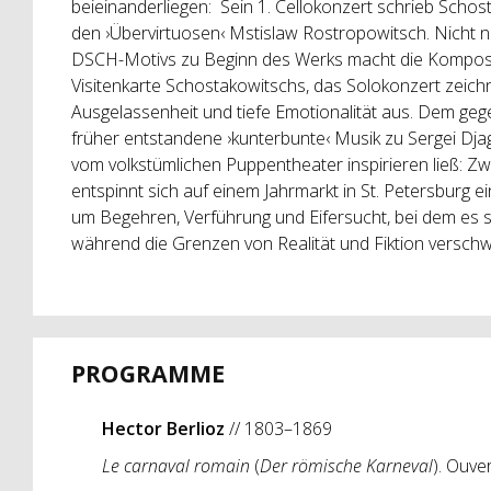
beieinanderliegen: Sein 1. Cellokonzert schrieb Scho
den ›Übervirtuosen‹ Mstislaw Rostropowitsch. Nicht n
DSCH-Motivs zu Beginn des Werks macht die Komposit
Visitenkarte Schostakowitschs, das Solokonzert zeichn
Ausgelassenheit und tiefe Emotionalität aus. Dem gege
früher entstandene ›kunterbunte‹ Musik zu Sergei Djag
vom volkstümlichen Puppentheater inspirieren ließ: Z
entspinnt sich auf einem Jahrmarkt in St. Petersburg ei
um Begehren, Verführung und Eifersucht, bei dem es s
während die Grenzen von Realität und Fiktion versch
PROGRAMME
Hector Berlioz
// 1803–1869
Le carnaval romain
(
Der römische Karneval
). Ouve