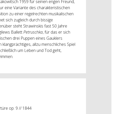
stakowitsch 1959 für seinen engen Freund,
ur eine Variante des charakteristischen
ion zu einer regelrechten musikalischen
et sich zugleich durch bissige
nüber steht Strawinskis fast 50 Jahre
ilews Ballett
Petruschka
, für das er sich
wischen drei Puppen eines Gauklers
n klangprächtiges, allzu menschliches Spiel
chließlich um Leben und Tod geht,
wimmen.
rtüre op. 9 // 1844