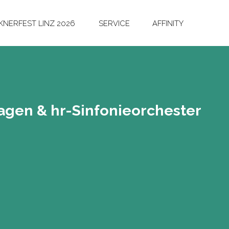
NERFEST LINZ 2026
SERVICE
AFFINITY
 Hagen & hr-Sin­fo­nie­or­ches­ter