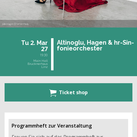
Julia Hagen © Simon Pauly
2.
Al­ti­no­g­lu, Hagen & hr-Sin­
Tu
Mar
27
fo­nie­or­ches­ter
19:30
Main Hall
Brucknerhaus
Linz
Ticket shop
Programmheft zur Veranstaltung
Freuen Sie sich auf das Programmheft zur