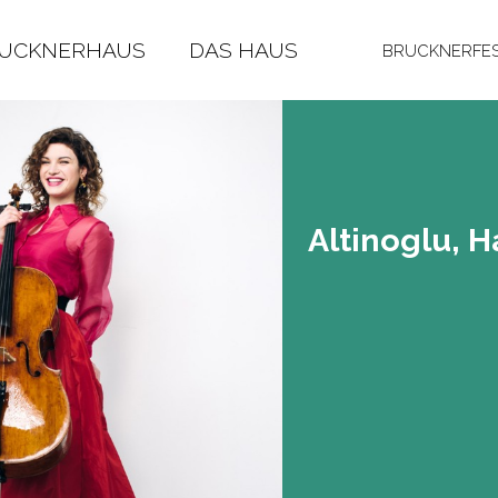
RUCKNERHAUS
DAS HAUS
BRUCKNERFES
Al­ti­no­g­lu,