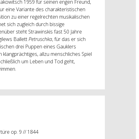
stakowitsch 1959 für seinen engen Freund,
ur eine Variante des charakteristischen
ion zu einer regelrechten musikalischen
et sich zugleich durch bissige
nüber steht Strawinskis fast 50 Jahre
ilews Ballett
Petruschka
, für das er sich
wischen drei Puppen eines Gauklers
n klangprächtiges, allzu menschliches Spiel
chließlich um Leben und Tod geht,
wimmen.
rtüre op. 9 // 1844