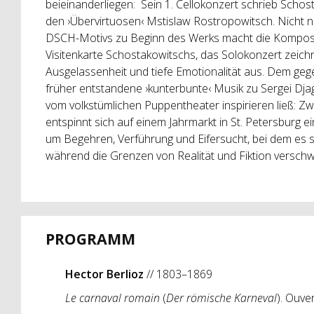
beieinanderliegen: Sein 1. Cellokonzert schrieb Scho
den ›Übervirtuosen‹ Mstislaw Rostropowitsch. Nicht n
DSCH-Motivs zu Beginn des Werks macht die Komposit
Visitenkarte Schostakowitschs, das Solokonzert zeichn
Ausgelassenheit und tiefe Emotionalität aus. Dem gege
früher entstandene ›kunterbunte‹ Musik zu Sergei Djag
vom volkstümlichen Puppentheater inspirieren ließ: Z
entspinnt sich auf einem Jahrmarkt in St. Petersburg ei
um Begehren, Verführung und Eifersucht, bei dem es s
während die Grenzen von Realität und Fiktion versch
PROGRAMM
Hector Berlioz
// 1803–1869
Le carnaval romain
(
Der römische Karneval
). Ouve