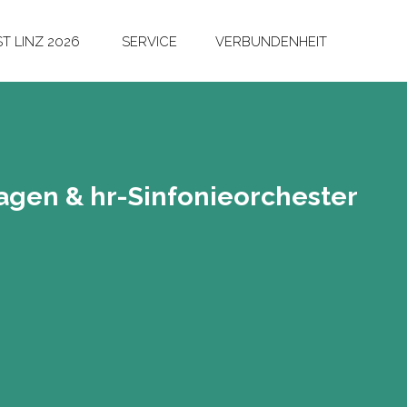
T LINZ 2026
SERVICE
VERBUNDENHEIT
 Hagen & hr-Sin­fo­nie­or­ches­ter