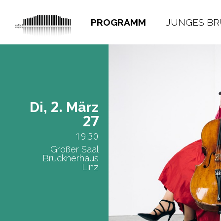
PROGRAMM
JUNGES B
2.
Di,
März
27
19:30
Großer Saal
Brucknerhaus
Linz