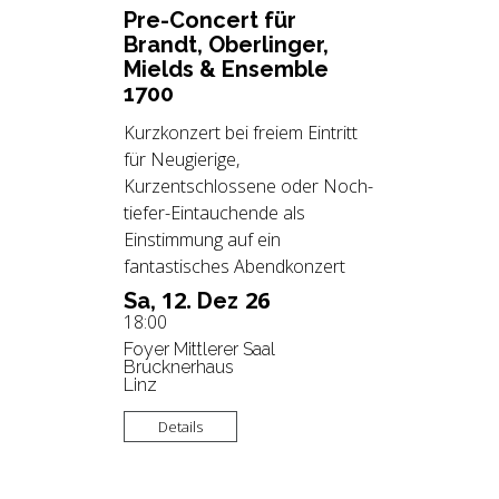
Pre-Con­cert für
Brandt, Ober­lin­ger,
Miel­ds & En­sem­ble
1700
Kurzkonzert bei freiem Eintritt
für Neugierige,
Kurzentschlossene oder Noch-
tiefer-Eintauchende als
Einstimmung auf ein
fantastisches Abendkonzert
12.
26
Sa,
Dez
18:00
Foyer Mittlerer Saal
Brucknerhaus
Linz
Details