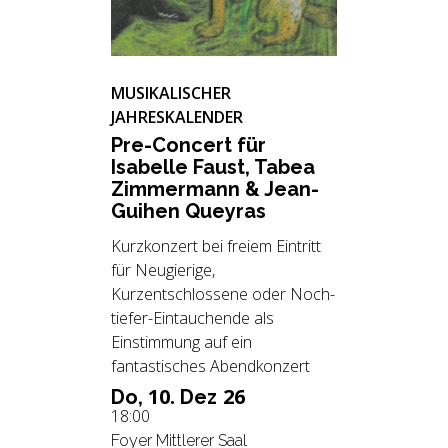
MUSIKALISCHER
JAHRESKALENDER
Pre-Con­cert für
Isa­bel­le Faust, Tabea
Zim­mer­mann & Jean-
Gui­hen Quey­ras
Kurzkonzert bei freiem Eintritt
für Neugierige,
Kurzentschlossene oder Noch-
tiefer-Eintauchende als
Einstimmung auf ein
fantastisches Abendkonzert
10.
26
Do,
Dez
18:00
Foyer Mittlerer Saal