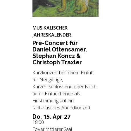
MUSIKALISCHER
JAHRESKALENDER
Pre-Con­cert für
Da­ni­el Ot­ten­sa­mer,
Ste­phan Koncz &
Chris­toph Trax­ler
Kurzkonzert bei freiem Eintritt
für Neugierige,
Kurzentschlossene oder Noch-
tiefer-Eintauchende als
Einstimmung auf ein
fantastisches Abendkonzert
15.
27
Do,
Apr
18:00
Foyer Mittlerer Saal