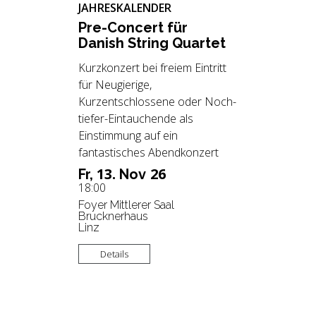
JAHRESKALENDER
Pre-Con­cert für
Da­nish String Quar­tet
Kurzkonzert bei freiem Eintritt
für Neugierige,
Kurzentschlossene oder Noch-
tiefer-Eintauchende als
Einstimmung auf ein
fantastisches Abendkonzert
13.
26
Fr,
Nov
18:00
Foyer Mittlerer Saal
Brucknerhaus
Linz
Details