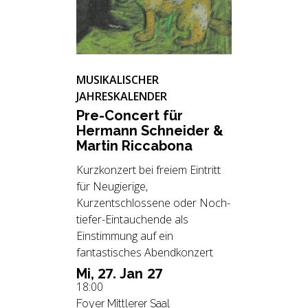
MUSIKALISCHER
JAHRESKALENDER
Pre-Con­cert für
Her­mann Schnei­der &
Mar­tin Ric­c­a­bo­na
Kurzkonzert bei freiem Eintritt
für Neugierige,
Kurzentschlossene oder Noch-
tiefer-Eintauchende als
Einstimmung auf ein
fantastisches Abendkonzert
27.
27
Mi,
Jan
18:00
Foyer Mittlerer Saal