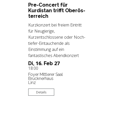
Pre-Con­cert für
Kur­di­stan trifft Ober­ös­
ter­reich
Kurzkonzert bei freiem Eintritt
für Neugierige,
Kurzentschlossene oder Noch-
tiefer-Eintauchende als
Einstimmung auf ein
fantastisches Abendkonzert
16.
27
Di,
Feb
18:00
Foyer Mittlerer Saal
Brucknerhaus
Linz
Details