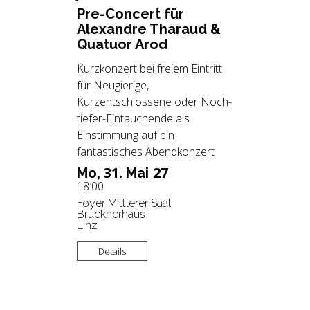
Pre-Con­cert für
Alex­and­re Thar­aud &
Qua­tu­or Arod
Kurzkonzert bei freiem Eintritt
für Neugierige,
Kurzentschlossene oder Noch-
tiefer-Eintauchende als
Einstimmung auf ein
fantastisches Abendkonzert
31.
27
Mo,
Mai
18:00
Foyer Mittlerer Saal
Brucknerhaus
Linz
Details