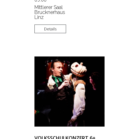
Mittlerer Saal
Brucknerhaus
Linz
Details
VOLKSSCHULKONZERT 6+