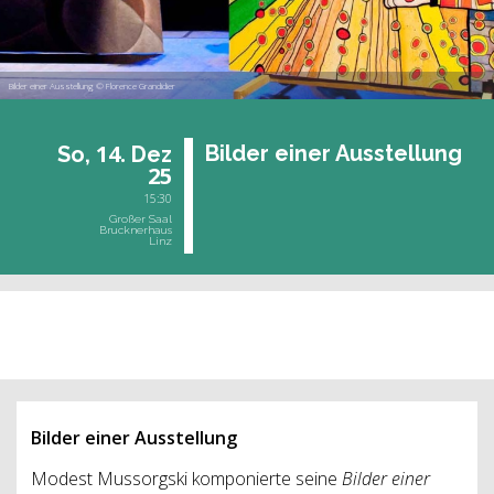
Bilder einer Ausstellung © Florence Grandidier
14.
Bil­der einer Aus­stel­lung
So,
Dez
25
15:30
Großer Saal
Brucknerhaus
Linz
vergangene Veranstaltung
Bilder einer Ausstellung
Modest Mussorgski komponierte seine
Bilder einer