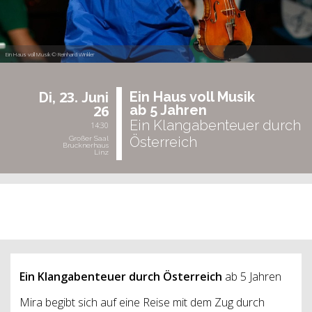
Ein Haus voll Musik © Reinhard Winkler
23.
Ein Haus voll Musik
Di,
Juni
26
ab 5 Jah­ren
Ein Klangabenteuer durch
14:30
Österreich
Großer Saal
Brucknerhaus
Linz
vergangene Veranstaltung
Ein Klangabenteuer durch Österreich
ab 5 Jahren
Mira begibt sich auf eine Reise mit dem Zug durch