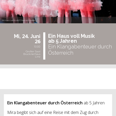
Ein Haus voll Musik © Reinhard Winkler
24.
Ein Haus voll Musik
Mi,
Juni
26
ab 5 Jah­ren
Ein Klangabenteuer durch
10:00
Österreich
Großer Saal
Brucknerhaus
Linz
vergangene Veranstaltung
Ein Klangabenteuer durch Österreich
ab 5 Jahren
Mira begibt sich auf eine Reise mit dem Zug durch