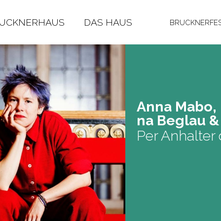
RUCKNERHAUS
DAS HAUS
BRUCKNERFES
Anna Mabo, Ma
na Be­glau & 
Per Anhalter 