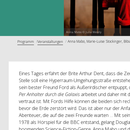
Anna Mabo © Julia Wesely
Anna Mabo, Marie-Luise Stockinger, Bibi
Programm
Veranstaltungen
Eines Tages erfährt der Brite Arthur Dent, dass die Ze
Stelle soll eine Hyperraum-Umgehungsstraße entstehen.
sein bester Freund Ford als Außerirdischer entpuppt, 
Per Anhalter durch die Galaxis
arbeitet und daher mit 
vertraut ist. Mit Fords Hilfe können die beiden sich re
bevor die Erde zerstört wird. Das ist aber nur der Anfa
Abenteuer, die auf die zwei Freunde warten … Mit sein
1978 als Hörspiel für die BBC entstand, gelang Dougla
boomenden Science-Fiction-Genre. Anna Mabo und di