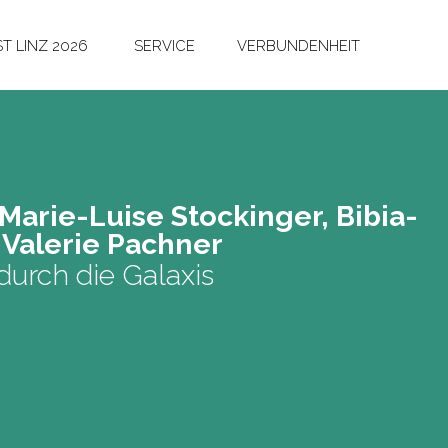
T LINZ 2026
SERVICE
VERBUNDENHEIT
­rie-Lui­se Stockin­ger, Bi­bia­
Va­le­rie Pach­ner
durch die Galaxis