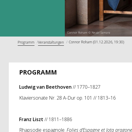
Connor Roham © Nezár Samara
Connor Roham (01.12.2026, 19:30)
Programm
Veranstaltungen
PROGRAMM
Ludwig van Beethoven
// 1770–1827
Klaviersonate Nr. 28 A-Dur op. 101 // 1813–16
Franz Liszt
// 1811–1886
Rhapsodie espagnole.
Folies d’Espagne et Jota aragon