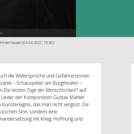
oni
 Hinterhäuser (03.04.2027, 19:30)
 auch die Widersprüche und Gefahrenzonen
zarek – Schauspieler am Burgtheater –
in
Die letzten Tage der Menschlichkeit?
auf
r Lieder der Komponisten Gustav Mahler
in Kunstereignis, das man nicht vergisst:
Die
assischen Sinn, sondern eine
inandersetzung mit Krieg, Hoffnung und