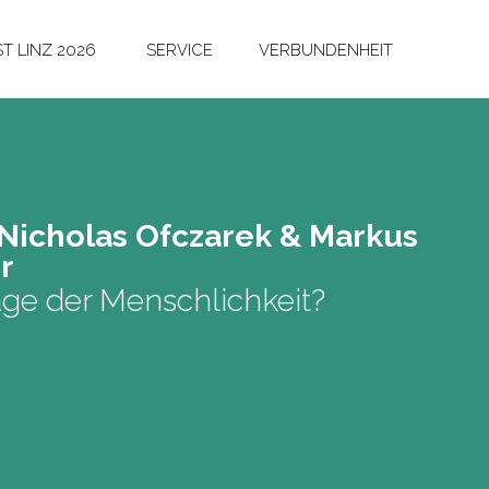
T LINZ 2026
SERVICE
VERBUNDENHEIT
i­cho­las Of­cza­rek & Mar­kus
er
age der Menschlichkeit?