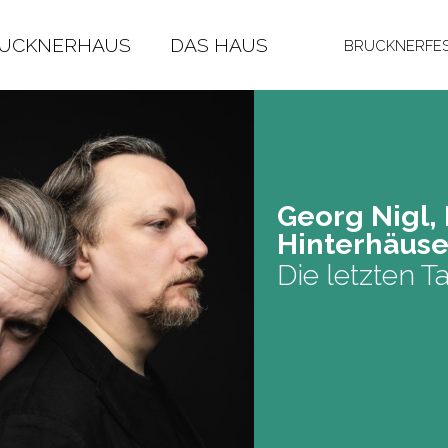
RUCKNERHAUS
DAS HAUS
BRUCKNERFES
Georg Nigl, N
Hin­ter­häu­s
Die letzten T