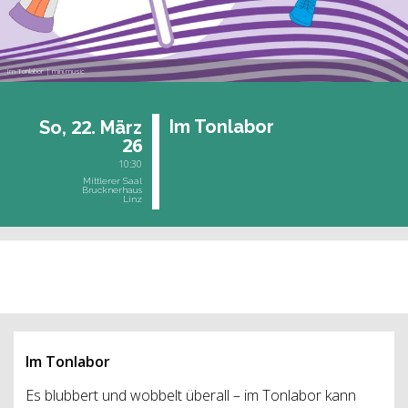
Im Tonlabor | mini.music
22.
Im Ton­la­bor
So,
März
26
10:30
Mittlerer Saal
Brucknerhaus
Linz
vergangene Veranstaltung
Im Tonlabor
Es blubbert und wobbelt überall – im Tonlabor kann