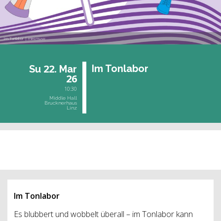
Im Tonlabor | mini.music
22.
Im Ton­la­bor
Su
Mar
26
10:30
Middle Hall
Brucknerhaus
Linz
past event
Im Tonlabor
Es blubbert und wobbelt überall – im Tonlabor kann