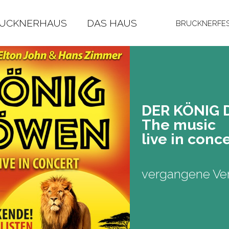
RUCKNERHAUS
DAS HAUS
BRUCKNERFES
DER KÖNIG
The music
live in con­c
vergangene Ver