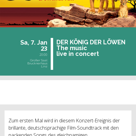
7.
DER KÖNIG DER LÖWEN
Sa,
Jan
23
The music
live in con­cert
20:00
Großer Saal
Brucknerhaus
Linz
vergangene Veranstaltung
Zum ersten Mal wird in diesem Konzert-Ereignis der
brillante, deutschsprachige Film-Soundtrack mit den
packenden Songs des gleichnamigen