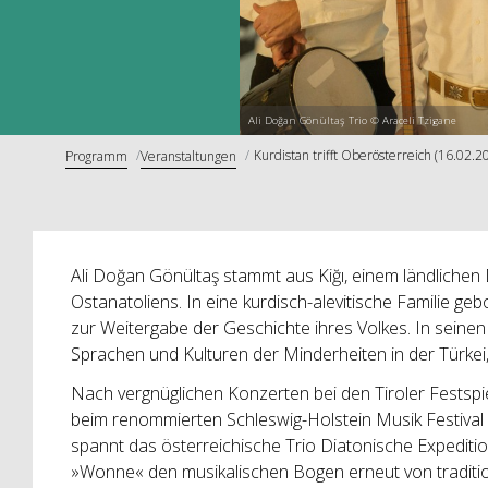
Ali Doğan Gönültaş Trio © Araceli Tzigane
Kurdistan trifft Oberösterreich (16.02.2
Programm
Veranstaltungen
Ali Doğan Gönültaş stammt aus Kiğı, einem ländlichen 
Ostanatoliens. In eine kurdisch-alevitische Familie geb
zur Weitergabe der Geschichte ihres Volkes. In seinen
Sprachen und Kulturen der Minderheiten in der Türkei
Nach vergnüglichen Konzerten bei den Tiroler Festspie
beim renommierten Schleswig-Holstein Musik Festival 
spannt das österreichische Trio Diatonische Expedi
»Wonne« den musikalischen Bogen erneut von traditio