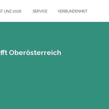
T LINZ 2026
SERVICE
VERBUNDENHEIT
ifft Ober­ös­ter­reich