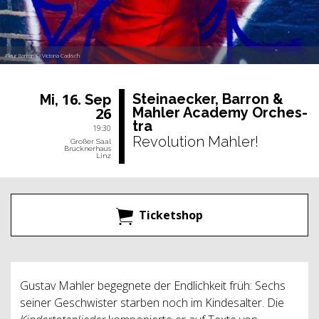
Fleur Barron © Victoria Cadisch
16.
Stein­aecker, Bar­ron &
Mi,
Sep
26
Mah­ler Aca­de­my Or­ches­
tra
19:30
Revolution Mahler!
Großer Saal
Brucknerhaus
Linz
Ticketshop
Gustav Mahler begegnete der Endlichkeit früh: Sechs
seiner Geschwister starben noch im Kindesalter. Die