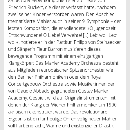
Kindertotenlieder
komponierte er auf Texte von
Friedrich Rückert, die dieser verfasst hatte, nachdem
zwei seiner Kinder verstorben waren. Den Abschied
thematisierte Mahler auch in seiner 9. Symphonie – der
letzten Komposition, die er vollendete: »O Jugendzeit!
Entschwundene! O Liebe! Verwehte! [...] Leb’ wol! Leb’
wol!«, notierte er in der Partitur. Philipp von Steinaecker
und Sängerin Fleur Barron musizieren dieses
bewegende Programm mit einem einzigartigen
Klangkörper: Das Mahler Academy Orchestra besteht
aus Mitgliedern europäischer Spitzenorchester wie
den Berliner Philharmonikern oder dem Royal
Concertgebouw Orchestra sowie Musiker:innen der
von Claudio Abbado gegründeten Gustav Mahler
Academy. Gespielt wird auf Originalinstrumenten, mit
denen der Klang der Wiener Philharmoniker um 1900
akribisch rekonstruiert wurde. Das revolutionäre
Ergebnis ist ein für heutige Ohren völlig neuer Mahler –
voll Farbenpracht, Wärme und existenzieller Drastik.