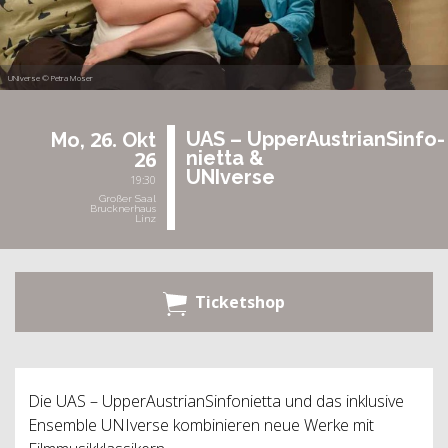
UNIverse © Petra Moser
26.
UAS – Up­pe­r­Aus­tri­an­Sin­fo­
Mo,
Okt
26
ni­et­ta &
UNI­ver­se
19:30
Großer Saal
Brucknerhaus
Linz
Ticketshop
Die UAS – UpperAustrianSinfonietta und das inklusive
Ensemble UNIverse kombinieren neue Werke mit