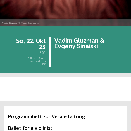
Vadim Gluzman © Marco Borggreve
22.
Vadim Gluz­man &
So,
Okt
23
Ev­geny Si­nai­ski
18:00
Mittlerer Saal
Brucknerhaus
Linz
vergangene Veranstaltung
Programmheft zur Veranstaltung
Ballet for a Violinist