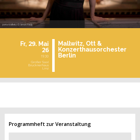
Joana Mallwitz © Simon Pauly
29.
Mall­witz, Ott &
Fr,
Mai
26
Kon­zert­haus­or­ches­ter
Ber­lin
19:30
Großer Saal
Brucknerhaus
Linz
vergangene Veranstaltung
Programmheft zur Veranstaltung