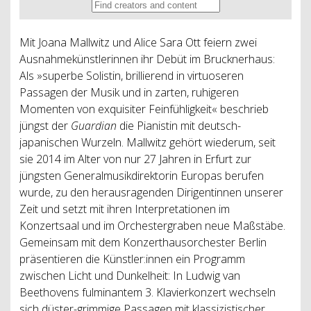
Mit Joana Mallwitz und Alice Sara Ott feiern zwei
Ausnahmekünstlerinnen ihr Debüt im Brucknerhaus:
Als »superbe Solistin, brillierend in virtuoseren
Passagen der Musik und in zarten, ruhigeren
Momenten von exquisiter Feinfühligkeit« beschrieb
jüngst der
Guardian
die Pianistin mit deutsch-
japanischen Wurzeln. Mallwitz gehört wiederum, seit
sie 2014 im Alter von nur 27 Jahren in Erfurt zur
jüngsten Generalmusikdirektorin Europas berufen
wurde, zu den herausragenden Dirigentinnen unserer
Zeit und setzt mit ihren Interpretationen im
Konzertsaal und im Orchestergraben neue Maßstäbe.
Gemeinsam mit dem Konzerthausorchester Berlin
präsentieren die Künstler:innen ein Programm
zwischen Licht und Dunkelheit: In Ludwig van
Beethovens fulminantem 3. Klavierkonzert wechseln
sich düster-grimmige Passagen mit klassizistischer