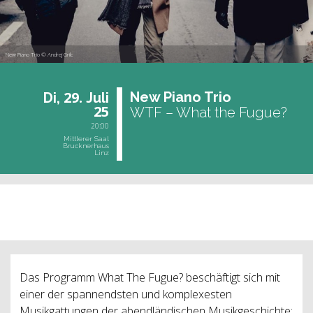
New Piano Trio © Andrej Grilc
29.
New Piano Trio
Di,
Juli
25
WTF – What the Fugue?
20:00
Mittlerer Saal
Brucknerhaus
Linz
vergangene Veranstaltung
Das Programm What The Fugue? beschäftigt sich mit
einer der spannendsten und komplexesten
Musikgattungen der abendländischen Musikgeschichte: