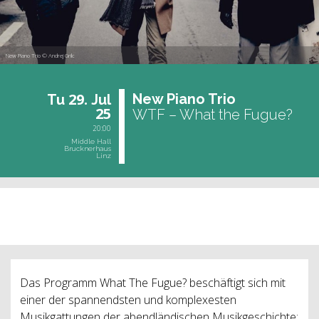
New Piano Trio © Andrej Grilc
29.
New Piano Trio
Tu
Jul
25
WTF – What the Fugue?
20:00
Middle Hall
Brucknerhaus
Linz
past event
Das Programm What The Fugue? beschäftigt sich mit
einer der spannendsten und komplexesten
Musikgattungen der abendländischen Musikgeschichte: