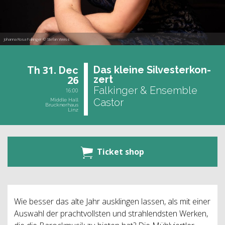
Johanna Rosa Falkinger © Stefan Weiss
31.
Das klei­ne Sil­ves­ter­kon­
Th
Dec
26
zert
Falkinger & Ensemble
16:00
Castor
Middle Hall
Brucknerhaus
Linz
Ticket shop
Wie besser das alte Jahr ausklingen lassen, als mit einer
Auswahl der prachtvollsten und strahlendsten Werken,