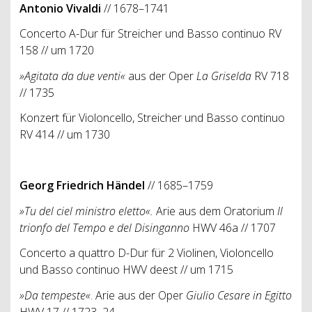
Antonio Vivaldi
// 1678–1741
Concerto A-Dur für Streicher und Basso continuo RV
158 // um 1720
»Agitata da due venti«
aus der Oper
La Griselda
RV 718
// 1735
Konzert für Violoncello, Streicher und Basso continuo
RV 414 // um 1730
Georg Friedrich Händel
// 1685–1759
»Tu del ciel ministro eletto«.
Arie aus dem Oratorium
Il
trionfo del Tempo e del Disinganno
HWV 46a // 1707
Concerto a quattro D-Dur für 2 Violinen, Violoncello
und Basso continuo HWV deest // um 1715
»Da tempeste«
.
Arie aus der Oper
Giulio Cesare in Egitto
HWV 17 // 1723–24