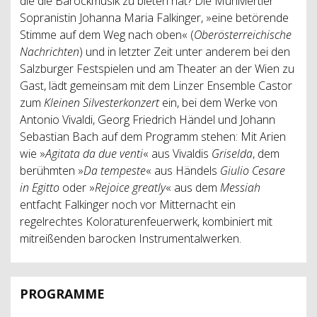
die die Barockmusik zu bieten hat? Die Mühlviertler
Sopranistin Johanna Maria Falkinger, »eine betörende
Stimme auf dem Weg nach oben« (
Oberösterreichische
Nachrichten
) und in letzter Zeit unter anderem bei den
Salzburger Festspielen und am Theater an der Wien zu
Gast, lädt gemeinsam mit dem Linzer Ensemble Castor
zum
Kleinen Silvesterkonzert
ein, bei dem Werke von
Antonio Vivaldi, Georg Friedrich Händel und Johann
Sebastian Bach auf dem Programm stehen: Mit Arien
wie »
Agitata da due venti
« aus Vivaldis
Griselda
, dem
berühmten »
Da tempeste
« aus Händels
Giulio Cesare
in Egitto
oder »
Rejoice greatly
« aus dem
Messiah
entfacht Falkinger noch vor Mitternacht ein
regelrechtes Koloraturenfeuerwerk, kombiniert mit
mitreißenden barocken Instrumentalwerken.
PROGRAMME