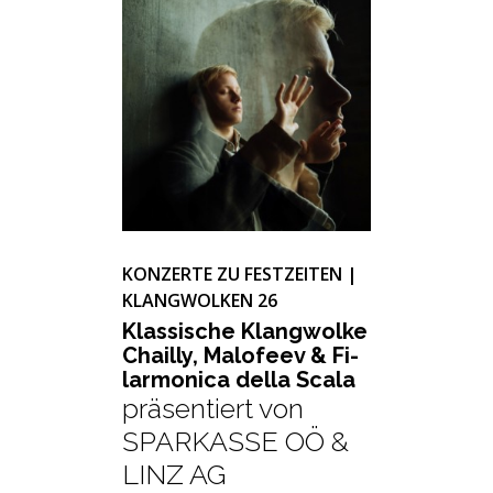
KONZERTE ZU FESTZEITEN |
KLANGWOLKEN 26
Klas­si­sche Klang­wol­ke
Chail­ly, Mal­o­feev & Fi­
lar­mo­ni­ca della Scala
präsentiert von
SPARKASSE OÖ &
LINZ AG