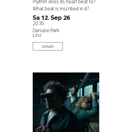
rhythm does its heart beat to?
What beat is inscribed in it?
12.
26
Sa
Sep
20:30
Danube Park
Linz
Details