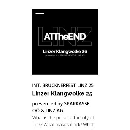
INT. BRUCKNERFEST LINZ 25
Lin­zer Klang­wol­ke 25
presented by SPARKASSE
OÖ & LINZ AG
What is the pulse of the city of
Linz? What makes it tick? What