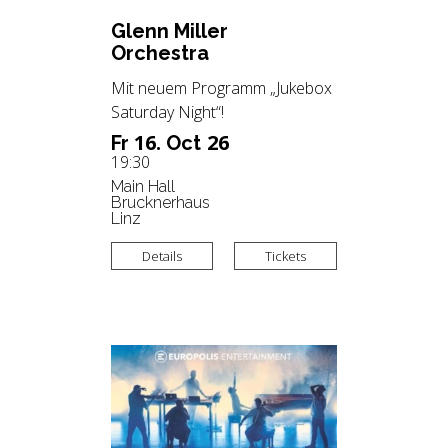
Glenn Mil­ler
Or­ches­tra
Mit neuem Programm „Jukebox
Saturday Night“!
16.
26
Fr
Oct
19:30
Main Hall
Brucknerhaus
Linz
Details
Tickets