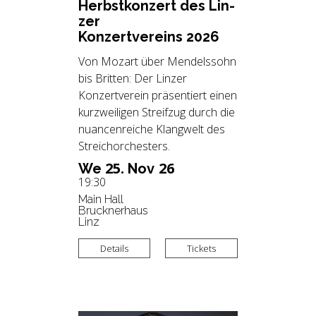
Herbst­kon­zert des Lin­
zer
Kon­zert­ver­eins 2026
Von Mozart über Mendelssohn
bis Britten: Der Linzer
Konzertverein präsentiert einen
kurzweiligen Streifzug durch die
nuancenreiche Klangwelt des
Streichorchesters.
25.
26
We
Nov
19:30
Main Hall
Brucknerhaus
Linz
Details
Tickets