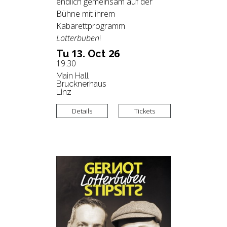
endlich gemeinsam auf der
Bühne mit ihrem
Kabarettprogramm
Lotterbuben
!
13.
26
Tu
Oct
19:30
Main Hall
Brucknerhaus
Linz
Details
Tickets