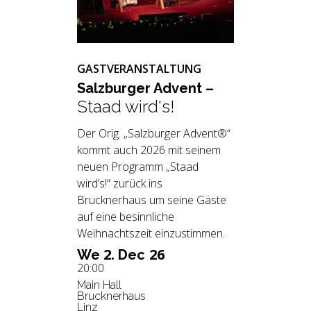
GASTVERANSTALTUNG
Salz­bur­ger Ad­vent –
Staad wird's!
Der Orig. „Salzburger Advent®“
kommt auch 2026 mit seinem
neuen Programm „Staad
wird’s!“ zurück ins
Brucknerhaus um seine Gäste
auf eine besinnliche
Weihnachtszeit einzustimmen.
2.
26
We
Dec
20:00
Main Hall
Brucknerhaus
Linz