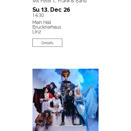
Mit Peter C. Frank & Band
13.
26
Su
Dec
14:30
Main Hall
Brucknerhaus
Linz
Details