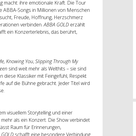
g macht: ihre emotionale Kraft. Die Tour
ie ABBA-Songs in Millionen von Menschen
nsucht, Freude, Hoffnung, Herzschmerz
erationen verbinden.
ABBA GOLD
erzählt
fft ein Konzerterlebnis, das berührt,
e, Knowing You
,
Slipping Through My
een
sind weit mehr als Welthits – sie sind
 diese Klassiker mit Feingefühl, Respekt
e auf die Bühne gebracht. Jeder Titel wird
e.
m visuellem Storytelling und einer
mehr als ein Konzert. Die Show verbindet
 lässt Raum für Erinnerungen,
 GOLD
schafft eine besondere Verbindung