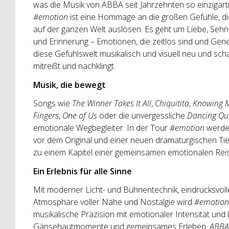
was die Musik von ABBA seit Jahrzehnten so einzigarti
#emotion
ist eine Hommage an die großen Gefühle, d
auf der ganzen Welt auslösen. Es geht um Liebe, Seh
und Erinnerung – Emotionen, die zeitlos sind und Gen
diese Gefühlswelt musikalisch und visuell neu und scha
mitreißt und nachklingt.
Musik, die bewegt
Songs wie
The Winner Takes It All
,
Chiquitita
,
Knowing M
Fingers
,
One of Us
oder die unvergessliche
Dancing Qu
emotionale Wegbegleiter. In der Tour
#emotion
werden
vor dem Original und einer neuen dramaturgischen Tief
zu einem Kapitel einer gemeinsamen emotionalen Reis
Ein Erlebnis für alle Sinne
Mit moderner Licht- und Bühnentechnik, eindrucksvolle
Atmosphäre voller Nähe und Nostalgie wird
#emotion
musikalische Präzision mit emotionaler Intensität und
Gänsehautmomente und gemeinsames Erleben.
ABBA