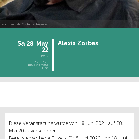
Mikis Theodorakis © Richard Architektonidis
28.
Al­exis Zor­bas
Sa
May
22
19:30
Main Hall
Brucknerhaus
Linz
past event
Diese Veranstaltung wurde von 18. Juni 2021 auf 28.
Mai 2022 verschoben.
Bereits erworbene Tickets für 6. Juni 2020 und 18. Juni