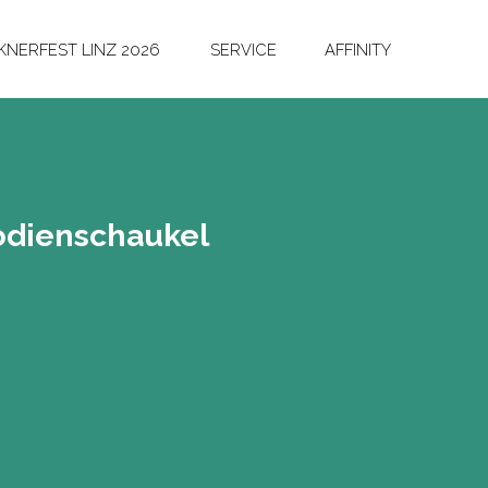
NERFEST LINZ 2026
SERVICE
AFFINITY
o­dienschau­kel