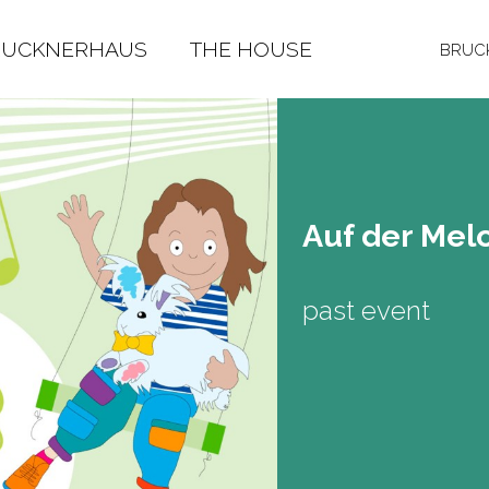
RUCKNERHAUS
THE HOUSE
BRUCK
Auf der Me­l
past event