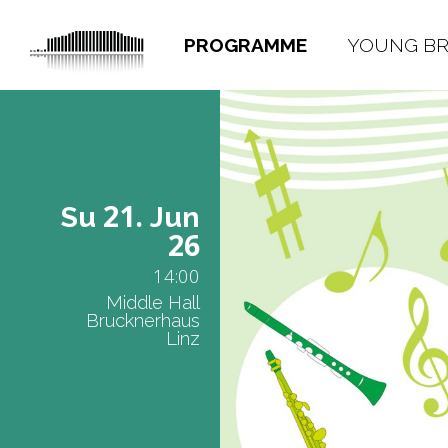
PROGRAMME
YOUNG B
21.
Su
Jun
26
14:00
Middle Hall
Brucknerhaus
Linz