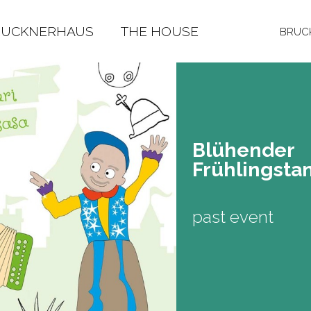
RUCKNERHAUS
THE HOUSE
BRUCK
Blü­hen­der
Früh­lings­ta
past event