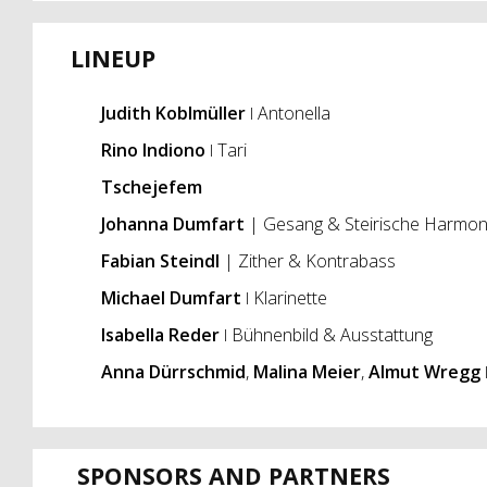
LINEUP
Judith Koblmüller
ǀ Antonella
Rino Indiono
ǀ Tari
Tschejefem
Johanna Dumfart
| Gesang & Steirische Harmon
Fabian Steindl
| Zither & Kontrabass
Michael Dumfart
ǀ Klarinette
Isabella Reder
ǀ Bühnenbild & Ausstattung
Anna Dürrschmid
,
Malina Meier
,
Almut Wregg
SPONSORS AND PARTNERS