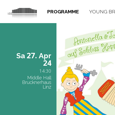
PROGRAMME
YOUNG B
27.
Sa
Apr
24
14:30
Middle Hall
Brucknerhaus
Linz