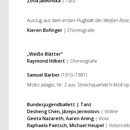
Zofia Jabłońska
| Tanz
Auszug aus dem ersten Flugblatt der
Weißen Rose
Kieren Bofinger
| Choreografie
„Weiße Blätter“
Raymond Hilbert
| Choreografie
Samuel Barber
(1910–1981)
Molto adagio, Nr. 2 aus: Streichquartett h-Moll op
Bundesjugendballett | Tanz
Desheng Chen, Jāzeps Jermolovs
| Violine
Geeta Nazareth, Aaren Aning
| Viola
Raphaela Paetsch, Michael Heupel
| Violoncell