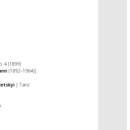
p. 4 (1899)
ann
(1892–1964)]
letskyi
| Tanz
o