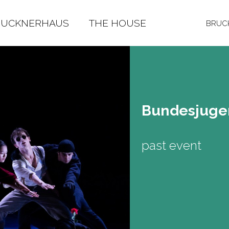
RUCKNERHAUS
THE HOUSE
BRUCK
Bun­des­ju­ge
past event