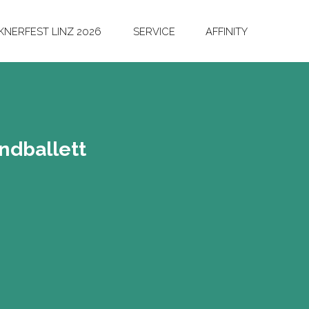
NERFEST LINZ 2026
SERVICE
AFFINITY
nd­bal­lett