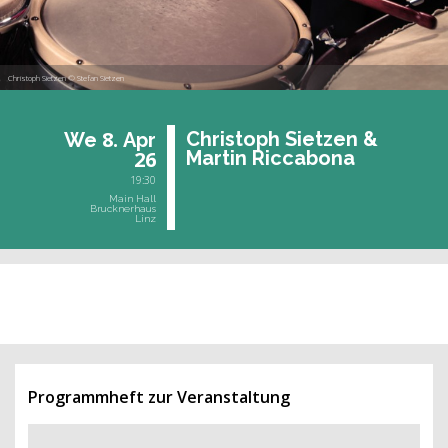
Christoph Sietzen © Stefan Sietzen
8.
Chris­toph Siet­zen &
We
Apr
26
Mar­tin Ric­c­a­bo­na
19:30
Main Hall
Brucknerhaus
Linz
past event
Programmheft zur Veranstaltung