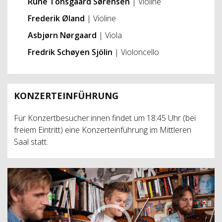
Rune Tonsgaard Sørensen
| Violine
Frederik Øland
| Violine
Asbjørn Nørgaard
| Viola
Fredrik Schøyen Sjölin
| Violoncello
KONZERTEINFÜHRUNG
Für Konzertbesucher:innen findet um 18:45 Uhr (bei
freiem Eintritt) eine Konzerteinführung im Mittleren
Saal statt.