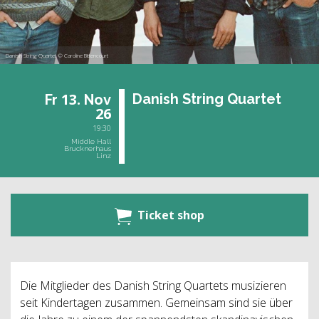
Danish String Quartet © Caroline Bittencourt
13.
Da­nish String Quar­tet
Fr
Nov
26
19:30
Middle Hall
Brucknerhaus
Linz
Ticket shop
Die Mitglieder des Danish String Quartets musizieren
seit Kindertagen zusammen. Gemeinsam sind sie über