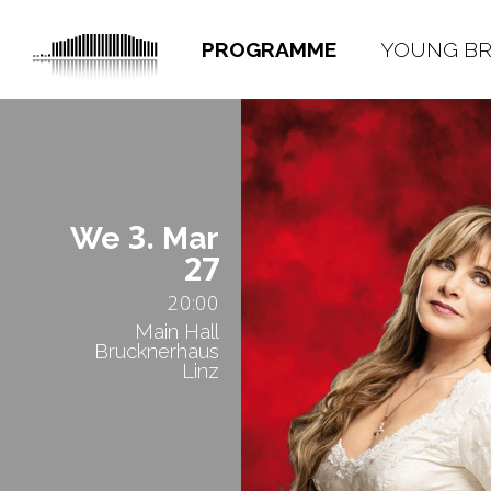
PROGRAMME
YOUNG B
3.
We
Mar
27
20:00
Main Hall
Brucknerhaus
Linz