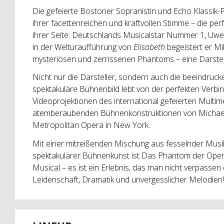
Die gefeierte Bostoner Sopranistin und Echo Klassik-P
ihrer facettenreichen und kraftvollen Stimme – die pe
ihrer Seite: Deutschlands Musicalstar Nummer 1, Uwe 
in der Welturaufführung von
Elisabeth
begeistert er Mi
mysteriösen und zerrissenen Phantoms – eine Darstellu
Nicht nur die Darsteller, sondern auch die beeindruc
spektakuläre Bühnenbild lebt von der perfekten Verbi
Videoprojektionen des international gefeierten Multim
atemberaubenden Bühnenkonstruktionen von Michael
Metropolitan Opera in New York.
Mit einer mitreißenden Mischung aus fesselnder Mus
spektakulärer Bühnenkunst ist Das Phantom der Oper 
Musical – es ist ein Erlebnis, das man nicht verpassen d
Leidenschaft, Dramatik und unvergesslicher Melodien! 