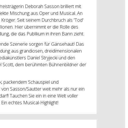
reisträgerin Deborah Sasson brilliert mit
rfekte Mischung aus Oper und Musical. An
Kröger. Seit seinem Durchbruch als 'Tod'
llionen. Hier übernimmt er die Rolle des
ng, die das Publikum in ihren Bann zieht.
kende Szenerie sorgen für Gänsehaut! Das
ndung aus grandiosen, dreidimensionalen
ediakünstlers Daniel Stryjecki und den
 Scott, dem berühmten Bühnenbildner der
ik, packendem Schauspiel und
von Sasson/Sautter weit mehr als nur ein
arf! Tauchen Sie ein in eine Welt voller
Ein echtes Musical-Highlight!