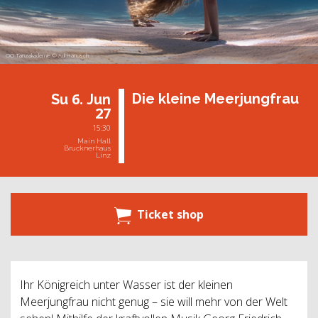
OÖ Tanzakademie © Adi Hanusch
6.
Die klei­ne Meer­jung­frau
Su
Jun
27
15:30
Main Hall
Brucknerhaus
Linz
Ticket shop
Ihr Königreich unter Wasser ist der kleinen
Meerjungfrau nicht genug – sie will mehr von der Welt