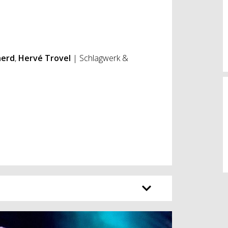
herd
,
Hervé Trovel
| Schlagwerk &