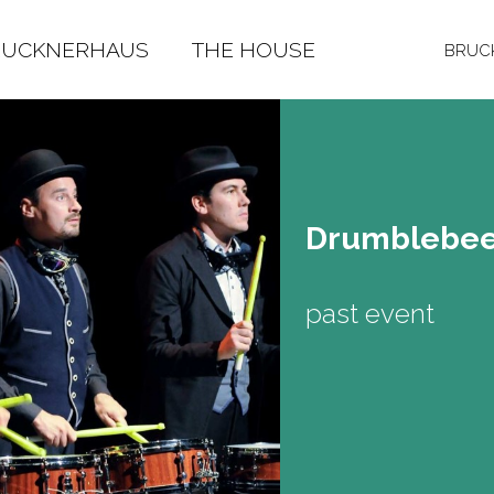
RUCKNERHAUS
THE HOUSE
BRUCK
Drum­b­le­be
past event