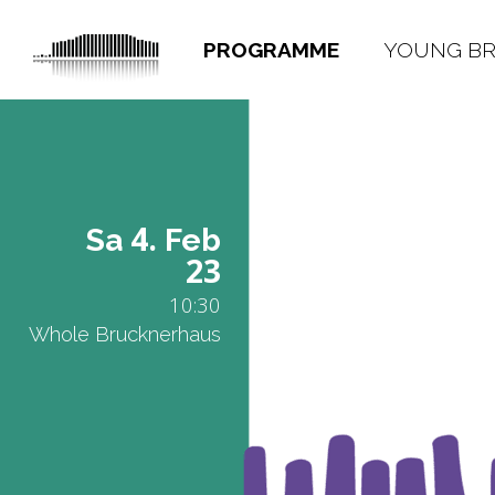
PROGRAMME
YOUNG B
4.
Sa
Feb
23
10:30
Whole Brucknerhaus