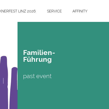
NERFEST LINZ 2026
SERVICE
AFFINITY
Fa­mi­li­en-
Füh­rung
past event