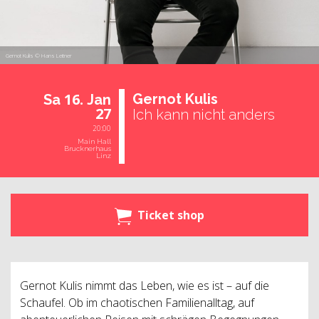
Gernot Kulis © Hans Leitner
16.
Ger­not Kulis
Sa
Jan
27
Ich kann nicht anders
20:00
Main Hall
Brucknerhaus
Linz
Ticket shop
Gernot Kulis nimmt das Leben, wie es ist – auf die
Schaufel. Ob im chaotischen Familienalltag, auf