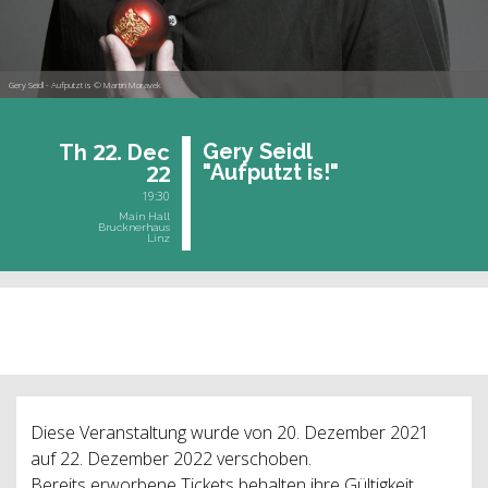
Gery Seidl - Aufputzt is © Martin Moravek
22.
Gery Seidl
Th
Dec
22
"Auf­putzt is!"
19:30
Main Hall
Brucknerhaus
Linz
past event
Diese Veranstaltung wurde von 20. Dezember 2021
auf 22. Dezember 2022 verschoben.
Bereits erworbene Tickets behalten ihre Gültigkeit.