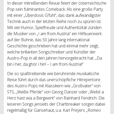
In dieser mitreißenden Revue feiert der österreichische
Pop sein fulminantes Comeback: Als eine große Party
mit einer „Überdosis G’fühl“, das dank aufwändigster
Technik auch in der letzten Reihe noch zu spüren ist.
Mit viel Humor, Spielfreude und Authentizität zünden
die Musiker von „I am from Austria“ ein Hitfeuerwerk
auf der Bühne, das 50 Jahre lang international
Geschichte geschrieben hat und einmal mehr zeigt,
welche brillanten Songschreiber und Künstler der
Austro-Pop in all den Jahren hervorgebracht hat. „Da
bin i her, da ghör i hin! – I am from Austria!“
Die so spaßtreibende wie berührende musikalische
Reise führt durch das unerschöpfliche Hitrepertoire
des Austro-Pops mit Klassikern wie „Großvater“ von
STS, „Weiße Pferde“ von Georg Danzer oder „Weilst a
Herz hast wia a Bergwerk“ von Rainhard Fendrich. Die
leiseren Songs jenseits der Chartbreaker sorgen dabei
regelmäßig für Gänsehaut, u.a. Karl Preyers „Romeo