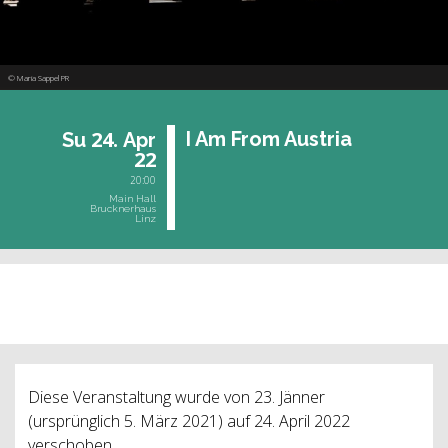
© Maria Sappel PR
24.
I Am From Aus­tria
Su
Apr
22
20:00
Main Hall
Brucknerhaus
Linz
past event
Diese Veranstaltung wurde von 23. Jänner
(ursprünglich 5. März 2021) auf 24. April 2022
verschoben.