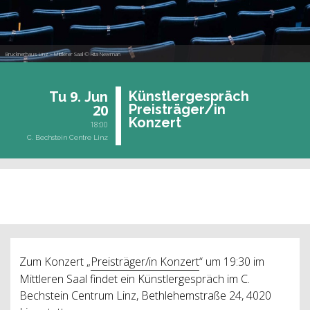
Brucknerhaus Linz – Mittlerer Saal © Rita Newman
9.
Künst­ler­ge­spräch
Tu
Jun
20
Preis­trä­ger/in
Kon­zert
18:00
C. Bechstein Centre Linz
past event
Zum Konzert „
Preisträger/in Konzert
“ um 19:30 im
Mittleren Saal findet ein Künstlergespräch im C.
Bechstein Centrum Linz, Bethlehemstraße 24, 4020