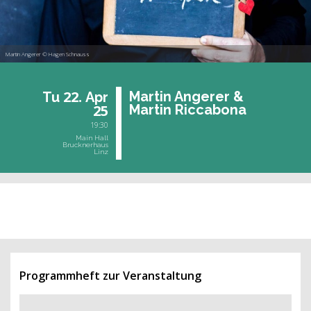
Martin Angerer © Hagen Schnauss
22.
Mar­tin An­ge­rer &
Tu
Apr
25
Mar­tin Ric­c­a­bo­na
19:30
Main Hall
Brucknerhaus
Linz
past event
Programmheft zur Veranstaltung