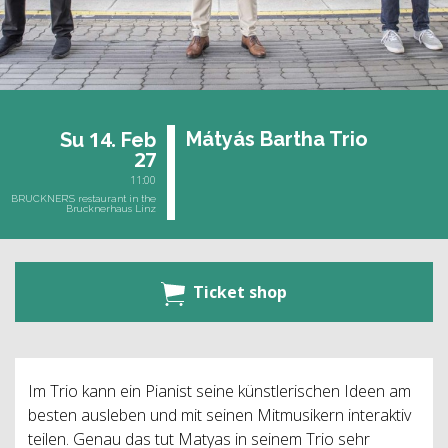
14.
Má­tyás Bar­tha Trio
Su
Feb
27
11:00
BRUCKNER’S restaurant in the
Brucknerhaus Linz
Ticket shop
Im Trio kann ein Pianist seine künstlerischen Ideen am
besten ausleben und mit seinen Mitmusikern interaktiv
teilen. Genau das tut Matyas in seinem Trio sehr