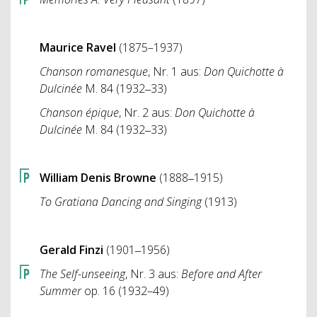
Maurice Ravel
(1875–1937)
Chanson romanesque
, Nr. 1 aus:
Don Quichotte à
Dulcinée
M. 84 (1932‒33)
Chanson épique
, Nr. 2 aus:
Don Quichotte à
Dulcinée
M. 84 (1932‒33)
William Denis Browne
(1888‒1915)
To Gratiana Dancing and Singing
(1913)
Gerald Finzi
(1901‒1956)
The Self-unseeing
, Nr. 3 aus:
Before and After
Summer
op. 16 (1932–49)