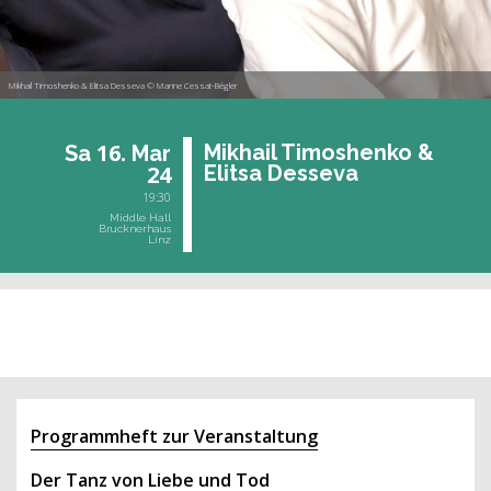
Mikhail Timoshenko & Elitsa Desseva © Marine Cessat-Bégler
16.
Mik­hail Ti­mos­hen­ko &
Sa
Mar
24
Elit­sa Des­se­va
19:30
Middle Hall
Brucknerhaus
Linz
past event
Programmheft zur Veranstaltung
Der Tanz von Liebe und Tod