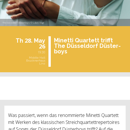
The Düsseldorf Düsterboys © Lukas Vogt
28.
Mi­net­ti Quar­tett trifft
Th
May
26
The Düs­sel­dorf Dü­s­ter­
boys
19:30
Middle Hall
Brucknerhaus
Linz
past event
Was passiert, wenn das renommierte Minetti Quartett
mit Werken des klassischen Streichquartettrepertoires
auf Songs der Düsseldorf Düsterboys trifft? Auf die