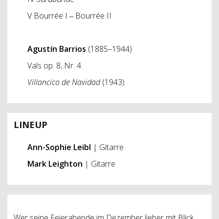
V Bourrée I ‒ Bourrée II
Agustín
Barrios
(1885–1944)
Vals op. 8, Nr. 4
Villancico de Navidad
(1943)
LINEUP
Ann-Sophie Leibl
| Gitarre
Mark Leighton
| Gitarre
Wer seine Feierabende im Dezember lieber mit Blick