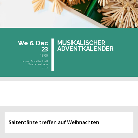
6.
MU­SI­KA­LI­SCHER
We
Dec
23
AD­VENT­KA­LEN­DER
18:00
Foyer Middle Hall
Brucknerhaus
Linz
past event
Saitentänze treffen auf Weihnachten