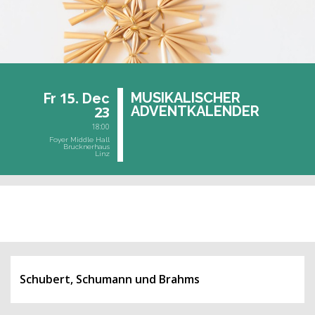
15.
MU­SI­KA­LI­SCHER
Fr
Dec
23
AD­VENT­KA­LEN­DER
18:00
Foyer Middle Hall
Brucknerhaus
Linz
past event
Schubert, Schumann und Brahms