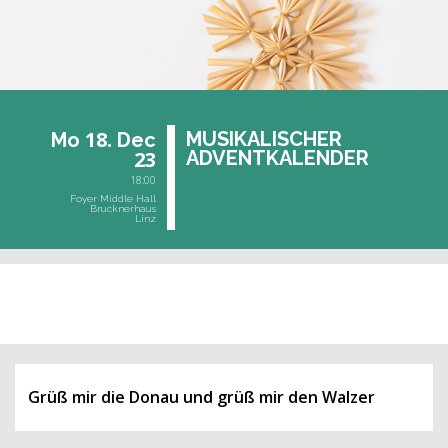
18.
MU­SI­KA­LI­SCHER
Mo
Dec
23
AD­VENT­KA­LEN­DER
18:00
Foyer Middle Hall
Brucknerhaus
Linz
past event
Grüß mir die Donau und grüß mir den Walzer